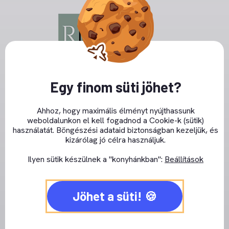
Skip
to
content
Close GDPR Cookie Banner
Egy finom süti jöhet?
Ahhoz, hogy maximális élményt nyújthassunk
weboldalunkon el kell fogadnod a Cookie-k (sütik)
Welcome to WordPress. This is your first post.
használatát. Böngészési adataid biztonságban kezeljük, és
kizárólag jó célra használjuk.
Edit or delete it, then start writing!
Ilyen sütik készülnek a "konyhánkban":
Beállítások
About the Author:
Kornel
Jöhet a süti!